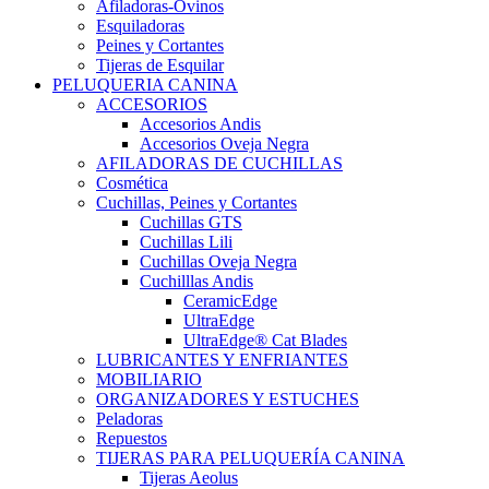
Afiladoras-Ovinos
Esquiladoras
Peines y Cortantes
Tijeras de Esquilar
PELUQUERIA CANINA
ACCESORIOS
Accesorios Andis
Accesorios Oveja Negra
AFILADORAS DE CUCHILLAS
Cosmética
Cuchillas, Peines y Cortantes
Cuchillas GTS
Cuchillas Lili
Cuchillas Oveja Negra
Cuchilllas Andis
CeramicEdge
UltraEdge
UltraEdge® Cat Blades
LUBRICANTES Y ENFRIANTES
MOBILIARIO
ORGANIZADORES Y ESTUCHES
Peladoras
Repuestos
TIJERAS PARA PELUQUERÍA CANINA
Tijeras Aeolus