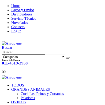
Home
Pagos y Envíos
Distribuidores
Servicio Técnico
Novedades
Contacto
Log In
|
Buscar
Línea telefónica
011-4519-2958
0
0
TODOS
GRANDES ANIMALES
Cuchillas, Peines y Cortantes
Peladoras
OVINOS