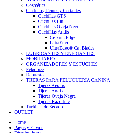
Cosmética
Cuchillas, Peines y Cortantes
Cuchillas GTS
Cuchillas Lili
Cuchillas Oveja Negra
Cuchilllas Andis
CeramicEdge
UltraEdge
UltraEdge® Cat Blades
LUBRICANTES Y ENFRIANTES
MOBILIARIO
ORGANIZADORES Y ESTUCHES
Peladoras
Repuestos
TIJERAS PARA PELUQUERÍA CANINA
Tijeras Aeolus
Tijeras Andis
Tijeras Oveja Negra
Tijeras Razorline
Turbinas de Secado
OUTLET
Home
Pagos y Envíos
Distribuidores