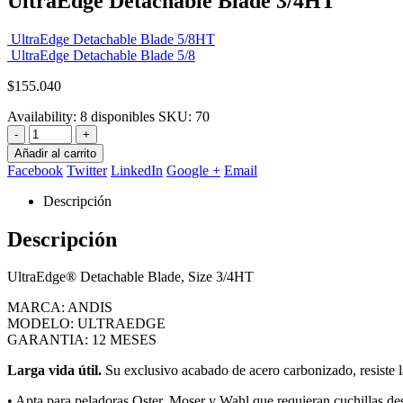
UltraEdge Detachable Blade 3/4HT
UltraEdge Detachable Blade 5/8HT
UltraEdge Detachable Blade 5/8
$
155.040
Availability:
8 disponibles
SKU:
70
-
+
Añadir al carrito
Facebook
Twitter
LinkedIn
Google +
Email
Descripción
Descripción
UltraEdge® Detachable Blade, Size 3/4HT
MARCA: ANDIS
MODELO: ULTRAEDGE
GARANTIA: 12 MESES
Larga vida útil.
Su exclusivo acabado de acero carbonizado, resiste l
• Apta para peladoras Oster, Moser y Wahl que requieran cuchillas de