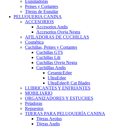
Esquiladoras
Peines y Cortantes
Tijeras de Esquilar
PELUQUERIA CANINA
ACCESORIOS
Accesorios Andis
Accesorios Oveja Negra
AFILADORAS DE CUCHILLAS
Cosmética
Cuchillas, Peines y Cortantes
Cuchillas GTS
Cuchillas Lili
Cuchillas Oveja Negra
Cuchilllas Andis
CeramicEdge
UltraEdge
UltraEdge® Cat Blades
LUBRICANTES Y ENFRIANTES
MOBILIARIO
ORGANIZADORES Y ESTUCHES
Peladoras
Repuestos
TIJERAS PARA PELUQUERÍA CANINA
Tijeras Aeolus
Tijeras Andis