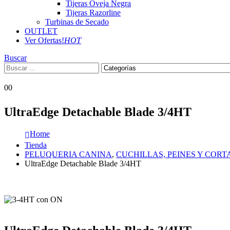
Tijeras Oveja Negra
Tijeras Razorline
Turbinas de Secado
OUTLET
Ver Ofertas!
HOT
Buscar
0
0
UltraEdge Detachable Blade 3/4HT
Home
Tienda
PELUQUERIA CANINA
,
CUCHILLAS, PEINES Y CORT
UltraEdge Detachable Blade 3/4HT