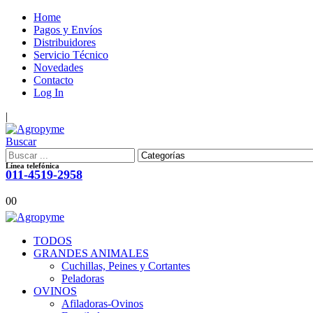
Home
Pagos y Envíos
Distribuidores
Servicio Técnico
Novedades
Contacto
Log In
|
Buscar
Línea telefónica
011-4519-2958
0
0
TODOS
GRANDES ANIMALES
Cuchillas, Peines y Cortantes
Peladoras
OVINOS
Afiladoras-Ovinos