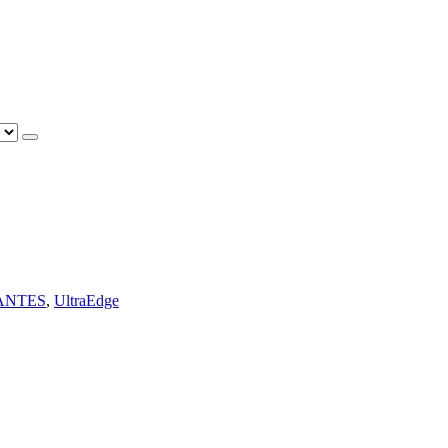
ANTES
,
UltraEdge