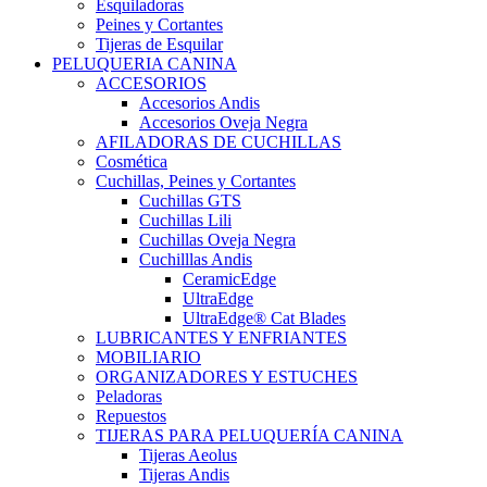
Esquiladoras
Peines y Cortantes
Tijeras de Esquilar
PELUQUERIA CANINA
ACCESORIOS
Accesorios Andis
Accesorios Oveja Negra
AFILADORAS DE CUCHILLAS
Cosmética
Cuchillas, Peines y Cortantes
Cuchillas GTS
Cuchillas Lili
Cuchillas Oveja Negra
Cuchilllas Andis
CeramicEdge
UltraEdge
UltraEdge® Cat Blades
LUBRICANTES Y ENFRIANTES
MOBILIARIO
ORGANIZADORES Y ESTUCHES
Peladoras
Repuestos
TIJERAS PARA PELUQUERÍA CANINA
Tijeras Aeolus
Tijeras Andis