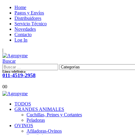
Home
Pagos y Envíos
Distribuidores
Servicio Técnico
Novedades
Contacto
Log In
|
Buscar
Línea telefónica
011-4519-2958
0
0
TODOS
GRANDES ANIMALES
Cuchillas, Peines y Cortantes
Peladoras
OVINOS
Afiladoras-Ovinos