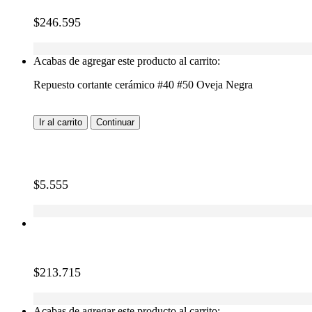
$
246.595
Acabas de agregar este producto al carrito:
Repuesto cortante cerámico #40 #50 Oveja Negra
Ir al carrito
Continuar
$
5.555
$
213.715
Acabas de agregar este producto al carrito: