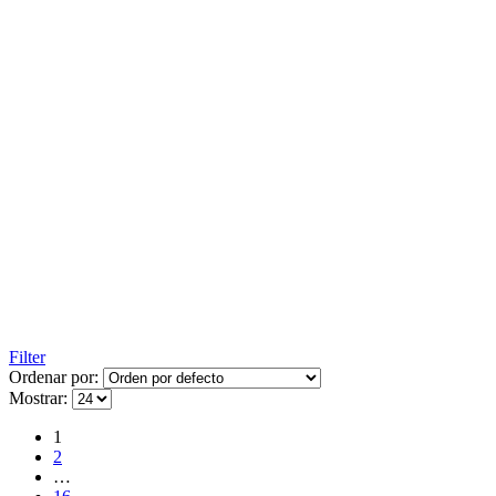
Filter
Ordenar por:
Mostrar:
1
2
…