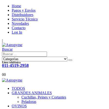
Home
Pagos y Envíos
Distribuidores
Servicio Técnico
Novedades
Contacto
Log In
|
Buscar
Línea telefónica
011-4519-2958
0
0
TODOS
GRANDES ANIMALES
Cuchillas, Peines y Cortantes
Peladoras
OVINOS