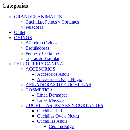
Categorías
GRANDES ANIMALES
Cuchillas, Peines y Cortantes
Peladoras
Outlet
OVINOS
Afiladora Ovinos
Esquiladoras
Peines y Cortantes
Tijeras de Esquilar
PELUQUERIA CANINA
ACCESORIOS
Accesorios Andis
Accesorios Oveja Negra
AFILADORAS DE CUCHILLAS
COSMETICA
Línea Dermapet
Línea Maskota
CUCHILLAS, PEINES Y CORTANTES
Cuchillas Lili
Cuchillas Oveja Negra
Cuchilllas Andis
CeramicEdge