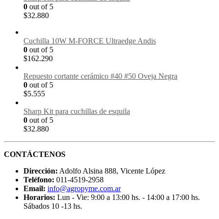
0
out of 5
$
32.880
Cuchilla 10W M-FORCE Ultraedge Andis
0
out of 5
$
162.290
Repuesto cortante cerámico #40 #50 Oveja Negra
0
out of 5
$
5.555
Sharp Kit para cuchillas de esquila
0
out of 5
$
32.880
CONTÁCTENOS
Dirección:
Adolfo Alsina 888, Vicente López
Teléfono:
011-4519-2958
Email:
info@agropyme.com.ar
Horarios:
Lun - Vie: 9:00 a 13:00 hs. - 14:00 a 17:00 hs.
Sábados 10 -13 hs.