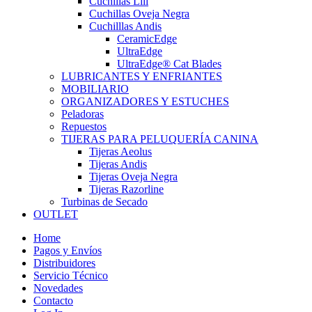
Cuchillas Lili
Cuchillas Oveja Negra
Cuchilllas Andis
CeramicEdge
UltraEdge
UltraEdge® Cat Blades
LUBRICANTES Y ENFRIANTES
MOBILIARIO
ORGANIZADORES Y ESTUCHES
Peladoras
Repuestos
TIJERAS PARA PELUQUERÍA CANINA
Tijeras Aeolus
Tijeras Andis
Tijeras Oveja Negra
Tijeras Razorline
Turbinas de Secado
OUTLET
Home
Pagos y Envíos
Distribuidores
Servicio Técnico
Novedades
Contacto