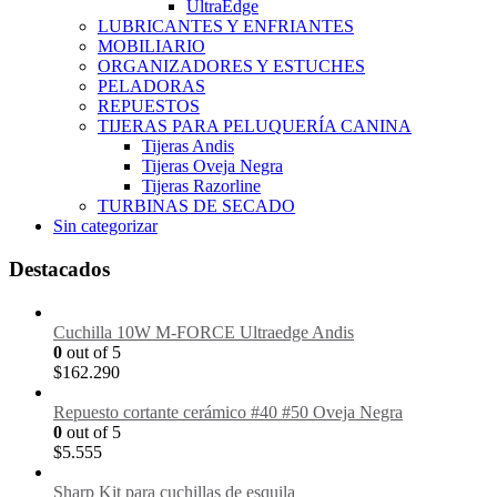
UltraEdge
LUBRICANTES Y ENFRIANTES
MOBILIARIO
ORGANIZADORES Y ESTUCHES
PELADORAS
REPUESTOS
TIJERAS PARA PELUQUERÍA CANINA
Tijeras Andis
Tijeras Oveja Negra
Tijeras Razorline
TURBINAS DE SECADO
Sin categorizar
Destacados
Cuchilla 10W M-FORCE Ultraedge Andis
0
out of 5
$
162.290
Repuesto cortante cerámico #40 #50 Oveja Negra
0
out of 5
$
5.555
Sharp Kit para cuchillas de esquila