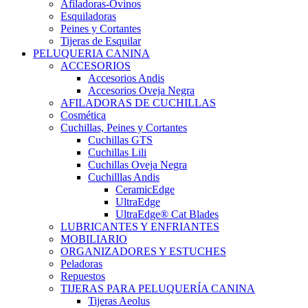
Afiladoras-Ovinos
Esquiladoras
Peines y Cortantes
Tijeras de Esquilar
PELUQUERIA CANINA
ACCESORIOS
Accesorios Andis
Accesorios Oveja Negra
AFILADORAS DE CUCHILLAS
Cosmética
Cuchillas, Peines y Cortantes
Cuchillas GTS
Cuchillas Lili
Cuchillas Oveja Negra
Cuchilllas Andis
CeramicEdge
UltraEdge
UltraEdge® Cat Blades
LUBRICANTES Y ENFRIANTES
MOBILIARIO
ORGANIZADORES Y ESTUCHES
Peladoras
Repuestos
TIJERAS PARA PELUQUERÍA CANINA
Tijeras Aeolus