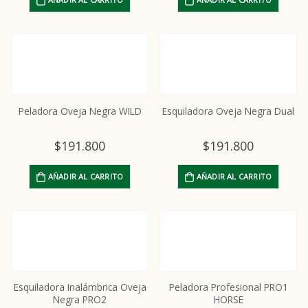
Cuchilla 10W M-FORCE Ultraedge Andis
0
out of 5
$
162.290
Repuesto cortante cerámico #40 #50 Oveja Negra
Peladora Oveja Negra WILD
Esquiladora Oveja Negra Dual
0
out of 5
$
5.555
$
191.800
$
191.800
Sharp Kit para cuchillas de esquila
AÑADIR AL CARRITO
AÑADIR AL CARRITO
0
out of 5
$
32.880
Esquiladora Inalámbrica Oveja
Peladora Profesional PRO1
Negra PRO2
HORSE