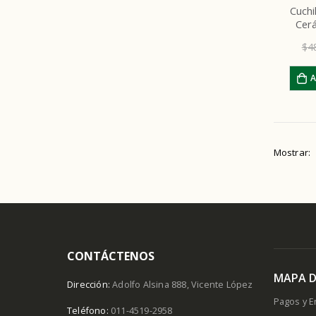
Cuchi
Cer
$
4
A
Mostrar:
CONTÁCTENOS
MAPA D
Dirección:
Adolfo Alsina 888, Vicente López
Pagos y E
Teléfono:
011-4519-2958