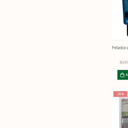
Pelador
$
23
A
-25%