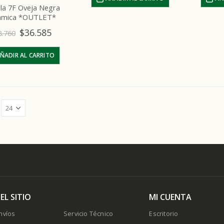
lla 7F Oveja Negra
ámica *OUTLET*
$
36.585
8.760
ÑADIR AL CARRITO
EL SITIO
MI CUENTA
nvíos
Servicio Técnico
Escritorio