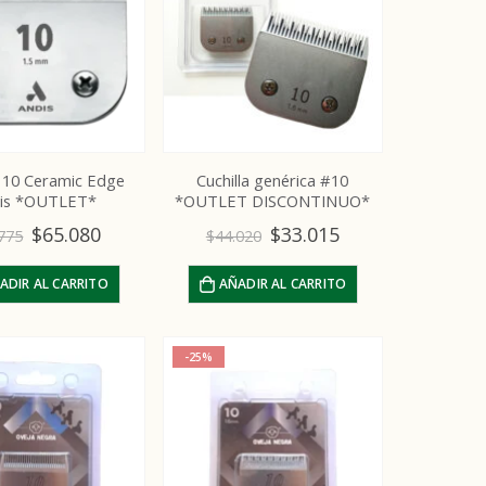
a 10 Ceramic Edge
Cuchilla genérica #10
is *OUTLET*
*OUTLET DISCONTINUO*
$
65.080
$
33.015
775
$
44.020
ADIR AL CARRITO
AÑADIR AL CARRITO
-25%