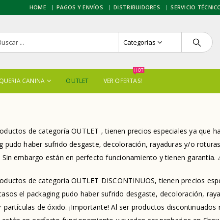
HOME
PAGOS Y ENVÍOS
DISTRIBUIDORES
SERVICIO TÉCNIC
Categorías
HOT
QUERIA CANINA
OUTLET
VER OFERTAS!
oductos de categoría OUTLET , tienen precios especiales ya que han
 pudo haber sufrido desgaste, decoloración, rayaduras y/o roturas. 
. Sin embargo están en perfecto funcionamiento y tienen garantía.
oductos de categoría OUTLET DISCONTINUOS, tienen precios especi
asos el packaging pudo haber sufrido desgaste, decoloración, rayad
r partículas de óxido. ¡Importante! Al ser productos discontinuados