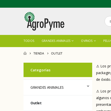
TODOS
GRANDES ANIMALES
OVINOS
PELU
TIENDA
OUTLET
⚠ Los pr
Categorías
packaging
de óxido
GRANDES ANIMALES
⚠ Los pr
algunos c
Outlet
presenta