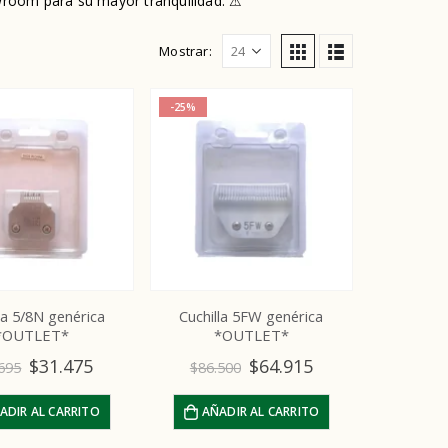
room para su mayor tranquilidad. ⚠
Mostrar:
-25%
Cuchilla 10W M-FORCE Ultraedge Andis
la 5/8N genérica
Cuchilla 5FW genérica
*OUTLET*
*OUTLET*
0
out of 5
$
162.290
$
31.475
$
64.915
695
$
86.500
Repuesto cortante cerámico #40 #50 Oveja Negra
ADIR AL CARRITO
AÑADIR AL CARRITO
0
out of 5