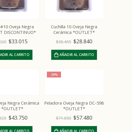
a #10 Oveja Negra
Cuchilla 10 Oveja Negra
T DISCONTINUO*
Cerámica *OUTLET*
$
33.015
$
28.840
020
$
38.455
ADIR AL CARRITO
AÑADIR AL CARRITO
-20%
Oveja Negra Cerámica
Peladora Oveja Negra DC-598
F *OUTLET*
*OUTLET*
$
43.750
$
57.480
325
$
71.850
ADIR AL CARRITO
AÑADIR AL CARRITO