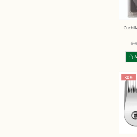
Cuchi
$
9
A
-25%