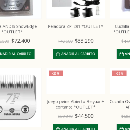
lla ANDIS ShowEdge
Peladora ZP-291 *OUTLET*
Cuchill
*OUTLET*
*OUTLE
$
72.400
$
33.290
6.500
$
48.600
$
44.
ÑADIR AL CARRITO
AÑADIR AL CARRITO
AÑ
-25%
-25%
Juego peine Abierto Beiyuan+
Cuchilla 
cortante *OUTLET*
4
$
44.500
$
59.340
$
58.
AÑADIR AL CARRITO
AÑ