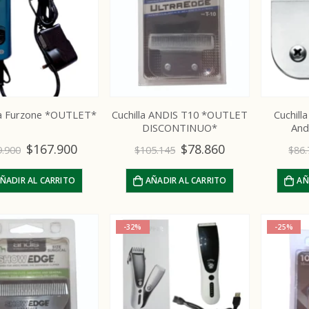
a Furzone *OUTLET*
Cuchilla ANDIS T10 *OUTLET
Cuchill
DISCONTINUO*
And
$
167.900
$
78.860
9.900
$
105.145
$
86.
ÑADIR AL CARRITO
AÑADIR AL CARRITO
AÑ
-32%
-25%