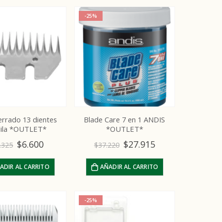
$
5.555
-25%
Sharp Kit para cuchillas de esquila
0
out of 5
$
32.880
errado 13 dientes
Blade Care 7 en 1 ANDIS
uila *OUTLET*
*OUTLET*
$
6.600
$
27.915
.325
$
37.220
ADIR AL CARRITO
AÑADIR AL CARRITO
-25%