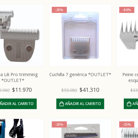
$
5.555
$
5.555
-25%
-80%
Sharp Kit para cuchillas de esquila
Sharp Kit para cuchillas de esquila
0
out of 5
0
out of 5
$
32.880
$
32.880
la Lili Pro trimming
Cuchilla 7 genérica *OUTLET*
Peine c
*OUTLET*
esq
$
11.970
$
41.310
5.960
$
55.080
$
33
ÑADIR AL CARRITO
AÑADIR AL CARRITO
AÑ
-25%
-25%