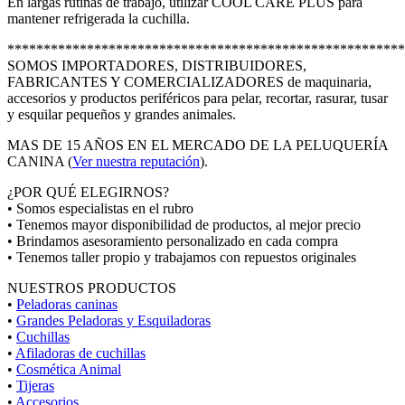
En largas rutinas de trabajo, utilizar COOL CARE PLUS para
mantener refrigerada la cuchilla.
*******************************************************
SOMOS IMPORTADORES, DISTRIBUIDORES,
FABRICANTES Y COMERCIALIZADORES de maquinaria,
accesorios y productos periféricos para pelar, recortar, rasurar, tusar
y esquilar pequeños y grandes animales.
MAS DE 15 AÑOS EN EL MERCADO DE LA PELUQUERÍA
CANINA (
Ver nuestra reputación
).
¿POR QUÉ ELEGIRNOS?
• Somos especialistas en el rubro
• Tenemos mayor disponibilidad de productos, al mejor precio
• Brindamos asesoramiento personalizado en cada compra
• Tenemos taller propio y trabajamos con repuestos originales
NUESTROS PRODUCTOS
•
Peladoras caninas
•
Grandes Peladoras y Esquiladoras
•
Cuchillas
•
Afiladoras de cuchillas
•
Cosmética Animal
•
Tijeras
•
Accesorios