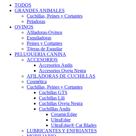
TODOS
GRANDES ANIMALES
Cuchillas, Peines y Cortantes
Peladoras
OVINOS
Afiladoras-Ovinos
Esquiladoras
Peines y Cortantes
Tijeras de Esquilar
PELUQUERIA CANINA
ACCESORIOS
Accesorios Andis
Accesorios Oveja Negra
AFILADORAS DE CUCHILLAS
Cosmética
Cuchillas, Peines y Cortantes
Cuchillas GTS
Cuchillas Lili
Cuchillas Oveja Negra
Cuchilllas Andis
CeramicEdge
UltraEdge
UltraEdge® Cat Blades
LUBRICANTES Y ENFRIANTES