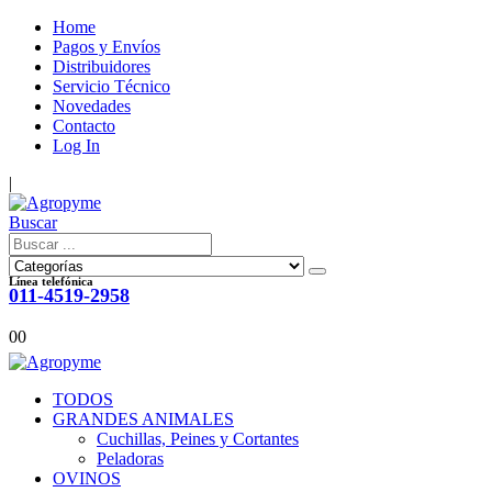
Home
Pagos y Envíos
Distribuidores
Servicio Técnico
Novedades
Contacto
Log In
|
Buscar
Línea telefónica
011-4519-2958
0
0
TODOS
GRANDES ANIMALES
Cuchillas, Peines y Cortantes
Peladoras
OVINOS