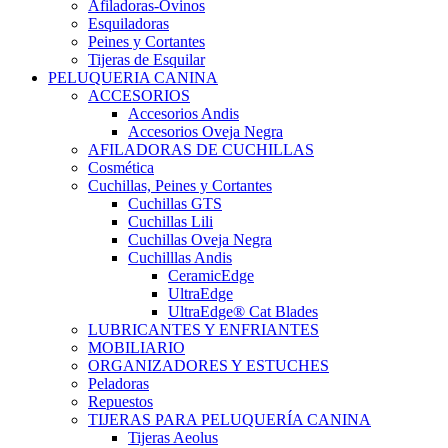
Afiladoras-Ovinos
Esquiladoras
Peines y Cortantes
Tijeras de Esquilar
PELUQUERIA CANINA
ACCESORIOS
Accesorios Andis
Accesorios Oveja Negra
AFILADORAS DE CUCHILLAS
Cosmética
Cuchillas, Peines y Cortantes
Cuchillas GTS
Cuchillas Lili
Cuchillas Oveja Negra
Cuchilllas Andis
CeramicEdge
UltraEdge
UltraEdge® Cat Blades
LUBRICANTES Y ENFRIANTES
MOBILIARIO
ORGANIZADORES Y ESTUCHES
Peladoras
Repuestos
TIJERAS PARA PELUQUERÍA CANINA
Tijeras Aeolus