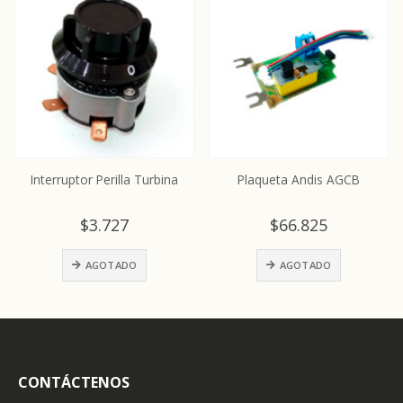
urbina
Plaqueta Andis AGCB
Leva Oveja Negra
$
66.825
$
6.680
AGOTADO
AÑADIR AL CARRITO
CONTÁCTENOS