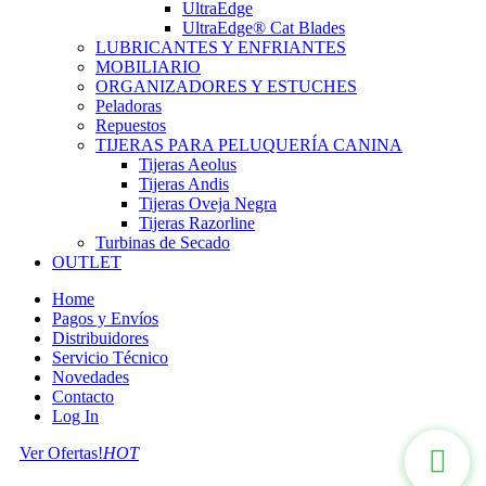
UltraEdge
UltraEdge® Cat Blades
LUBRICANTES Y ENFRIANTES
MOBILIARIO
ORGANIZADORES Y ESTUCHES
Peladoras
Repuestos
TIJERAS PARA PELUQUERÍA CANINA
Tijeras Aeolus
Tijeras Andis
Tijeras Oveja Negra
Tijeras Razorline
Turbinas de Secado
OUTLET
Home
Pagos y Envíos
Distribuidores
Servicio Técnico
Novedades
Contacto
Log In
Ver Ofertas!
HOT