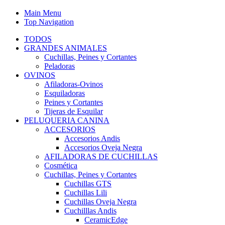
Main Menu
Top Navigation
TODOS
GRANDES ANIMALES
Cuchillas, Peines y Cortantes
Peladoras
OVINOS
Afiladoras-Ovinos
Esquiladoras
Peines y Cortantes
Tijeras de Esquilar
PELUQUERIA CANINA
ACCESORIOS
Accesorios Andis
Accesorios Oveja Negra
AFILADORAS DE CUCHILLAS
Cosmética
Cuchillas, Peines y Cortantes
Cuchillas GTS
Cuchillas Lili
Cuchillas Oveja Negra
Cuchilllas Andis
CeramicEdge