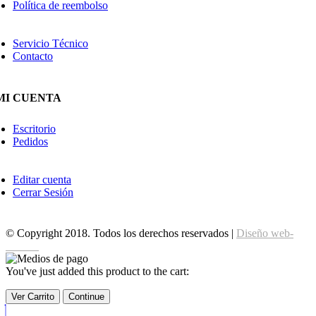
Política de reembolso
Servicio Técnico
Contacto
MI CUENTA
Escritorio
Pedidos
Editar cuenta
Cerrar Sesión
© Copyright 2018. Todos los derechos reservados |
Diseño web-
edrweb
You've just added this product to the cart:
Ver Carrito
Continue