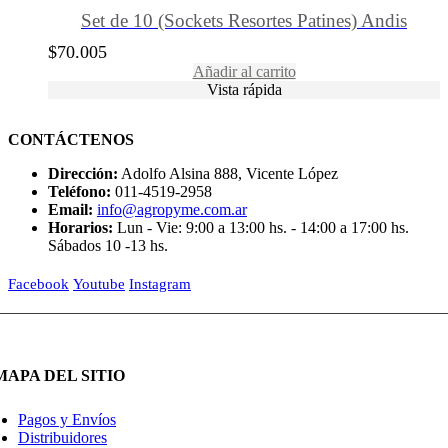
Set de 10 (Sockets Resortes Patines) Andis
$
70.005
Añadir al carrito
Vista rápida
CONTÁCTENOS
Dirección:
Adolfo Alsina 888, Vicente López
Teléfono:
011-4519-2958
Email:
info@agropyme.com.ar
Horarios:
Lun - Vie: 9:00 a 13:00 hs. - 14:00 a 17:00 hs.
Sábados 10 -13 hs.
Facebook
Youtube
Instagram
MAPA DEL SITIO
Pagos y Envíos
Distribuidores