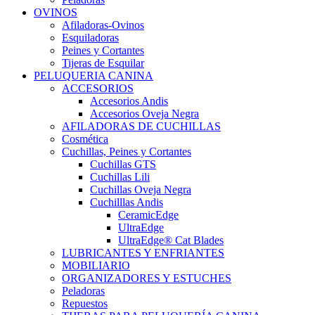
OVINOS
Afiladoras-Ovinos
Esquiladoras
Peines y Cortantes
Tijeras de Esquilar
PELUQUERIA CANINA
ACCESORIOS
Accesorios Andis
Accesorios Oveja Negra
AFILADORAS DE CUCHILLAS
Cosmética
Cuchillas, Peines y Cortantes
Cuchillas GTS
Cuchillas Lili
Cuchillas Oveja Negra
Cuchilllas Andis
CeramicEdge
UltraEdge
UltraEdge® Cat Blades
LUBRICANTES Y ENFRIANTES
MOBILIARIO
ORGANIZADORES Y ESTUCHES
Peladoras
Repuestos