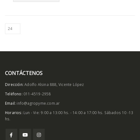
$
5.555
Sharp Kit para cuchillas de esquila
0
out of 5
$
32.880
CONTÁCTENOS
Dirección:
Adolfo Alsina 888, Vicente López
Teléfono:
011-4519-2958
Email:
info@agropyme.com.ar
Horarios:
Lun - Vie: 9:00 a 13:00 hs. - 14:00 a 17:00 hs. Sábados 10 -13
hs.