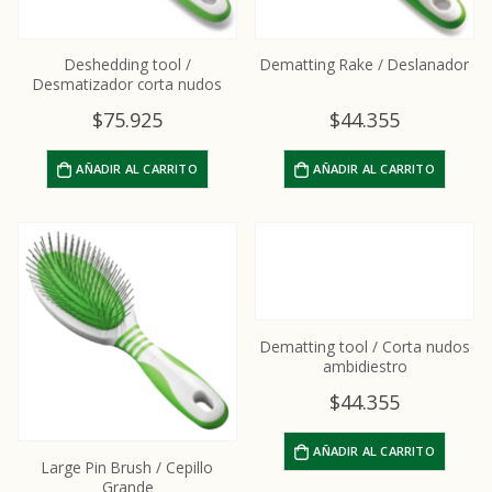
Deshedding tool /
Dematting Rake / Deslanador
Desmatizador corta nudos
$
75.925
$
44.355
AÑADIR AL CARRITO
AÑADIR AL CARRITO
Dematting tool / Corta nudos
ambidiestro
$
44.355
AÑADIR AL CARRITO
Large Pin Brush / Cepillo
Grande