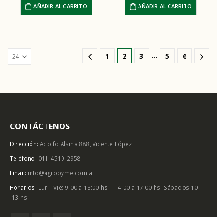
AÑADIR AL CARRITO
AÑADIR AL CARRITO
…
1
2
3
5
6
CONTÁCTENOS
Dirección:
Adolfo Alsina 888, Vicente López
Teléfono:
011-4519-2958
Email:
info@agropyme.com.ar
Horarios:
Lun - Vie: 9:00 a 13:00 hs. - 14:00 a 17:00 hs. Sábados 10
-13 hs.