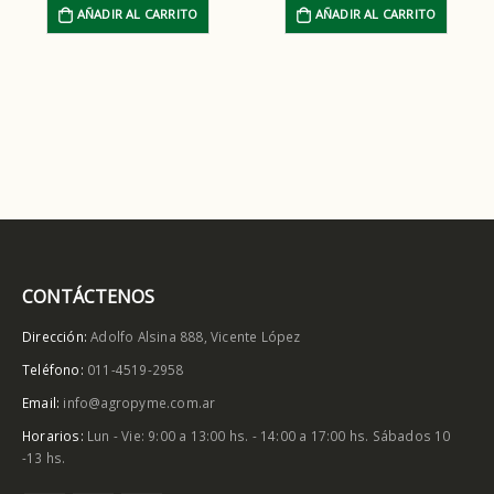
AÑADIR AL CARRITO
AÑADIR AL CARRITO
CONTÁCTENOS
Dirección:
Adolfo Alsina 888, Vicente López
Teléfono:
011-4519-2958
Email:
info@agropyme.com.ar
Horarios:
Lun - Vie: 9:00 a 13:00 hs. - 14:00 a 17:00 hs. Sábados 10
-13 hs.