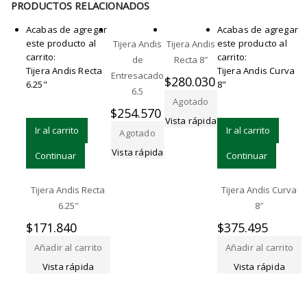
PRODUCTOS RELACIONADOS
Acabas de agregar
Acabas de agregar
este producto al
este producto al
Tijera Andis
Tijera Andis
carrito:
carrito:
de
Recta 8″
Tijera Andis Recta
Tijera Andis Curva
Entresacado
$
280.030
6.25"
8"
6.5
Agotado
$
254.570
Vista rápida
Ir al carrito
Ir al carrito
Agotado
Vista rápida
Continuar
Continuar
Tijera Andis Recta
Tijera Andis Curva
6.25″
8″
$
171.840
$
375.495
Añadir al carrito
Añadir al carrito
Vista rápida
Vista rápida