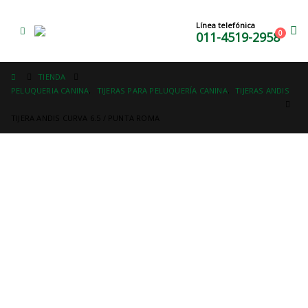
Línea telefónica
0
011-4519-2958
TIENDA
PELUQUERIA CANINA
,
TIJERAS PARA PELUQUERÍA CANINA
,
TIJERAS ANDIS
TIJERA ANDIS CURVA 6.5 / PUNTA ROMA