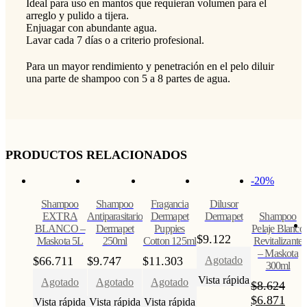
Ideal para uso en mantos que requieran volumen para el
arreglo y pulido a tijera.
Enjuagar con abundante agua.
Lavar cada 7 días o a criterio profesional.
Para un mayor rendimiento y penetración en el pelo diluir
una parte de shampoo con 5 a 8 partes de agua.
PRODUCTOS RELACIONADOS
-20%
Shampoo
Shampoo
Fragancia
Dilusor
EXTRA
Antiparasitario
Dermapet
Dermapet
Shampoo
BLANCO –
Dermapet
Puppies
Pelaje Blanco
$
9.122
Maskota 5L
250ml
Cotton 125ml
Revitalizante
– Maskota
$
66.711
$
9.747
$
11.303
Agotado
300ml
Vista rápida
Agotado
Agotado
Agotado
$
8.624
$
6.871
Vista rápida
Vista rápida
Vista rápida