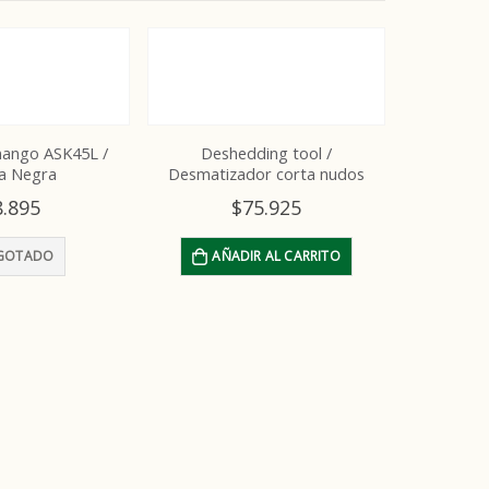
mango ASK45L /
Deshedding tool /
a Negra
Desmatizador corta nudos
8.895
$
75.925
GOTADO
AÑADIR AL CARRITO
Cepillo 
TB201
AÑ