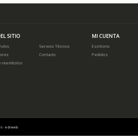
EL SITIO
MI CUENTA
nvíos
Servicio Técnico
Escritorio
dores
Contacto
Pedidos
de reembolso
eb-
edrweb