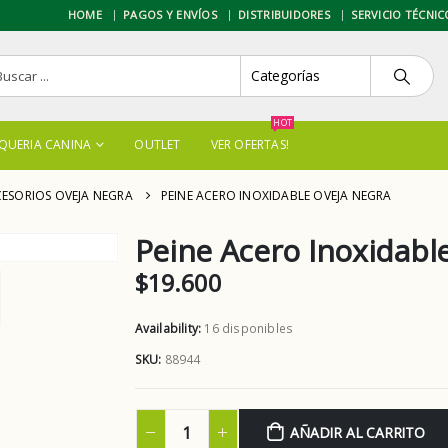
HOME
PAGOS Y ENVÍOS
DISTRIBUIDORES
SERVICIO TÉCNIC
HOT
QUERIA CANINA
OUTLET
VER OFERTAS!
ESORIOS OVEJA NEGRA
PEINE ACERO INOXIDABLE OVEJA NEGRA
Peine Acero Inoxidabl
$
19.600
Availability:
16 disponibles
SKU:
88944
AÑADIR AL CARRITO