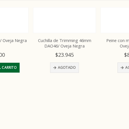
/ Oveja Negra
Cuchilla de Trimming 46mm
Peine con 
DAO46/ Oveja Negra
Ovej
00
$
23.945
$
L CARRITO
AGOTADO
A