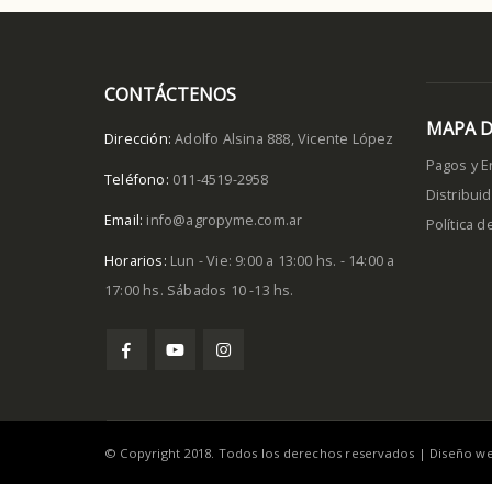
CONTÁCTENOS
MAPA D
Dirección:
Adolfo Alsina 888, Vicente López
Pagos y E
Teléfono:
011-4519-2958
Distribui
Email:
info@agropyme.com.ar
Política 
Horarios:
Lun - Vie: 9:00 a 13:00 hs. - 14:00 a
17:00 hs. Sábados 10 -13 hs.
© Copyright 2018. Todos los derechos reservados |
Diseño w