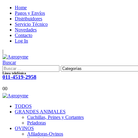
Home
Pagos y Envíos
Distribuidores
Servicio Técnico
Novedades
Contacto
Log In
|
Buscar
Línea telefónica
011-4519-2958
0
0
TODOS
GRANDES ANIMALES
Cuchillas, Peines y Cortantes
Peladoras
OVINOS
Afiladoras-Ovinos