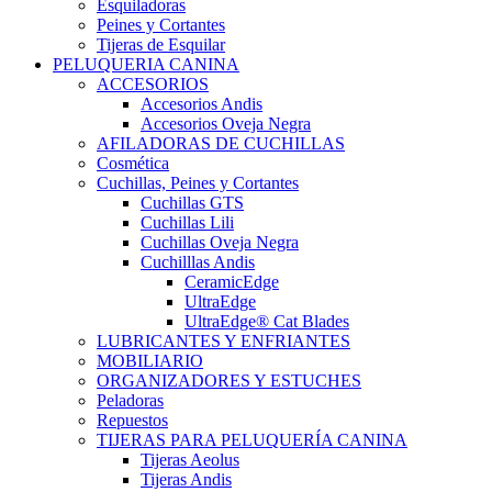
Esquiladoras
Peines y Cortantes
Tijeras de Esquilar
PELUQUERIA CANINA
ACCESORIOS
Accesorios Andis
Accesorios Oveja Negra
AFILADORAS DE CUCHILLAS
Cosmética
Cuchillas, Peines y Cortantes
Cuchillas GTS
Cuchillas Lili
Cuchillas Oveja Negra
Cuchilllas Andis
CeramicEdge
UltraEdge
UltraEdge® Cat Blades
LUBRICANTES Y ENFRIANTES
MOBILIARIO
ORGANIZADORES Y ESTUCHES
Peladoras
Repuestos
TIJERAS PARA PELUQUERÍA CANINA
Tijeras Aeolus
Tijeras Andis