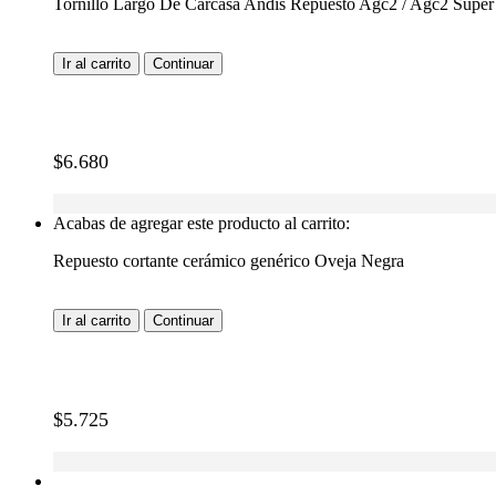
Tornillo Largo De Carcasa Andis Repuesto Agc2 / Agc2 Super
Ir al carrito
Continuar
$
6.680
Acabas de agregar este producto al carrito:
Repuesto cortante cerámico genérico Oveja Negra
Ir al carrito
Continuar
$
5.725