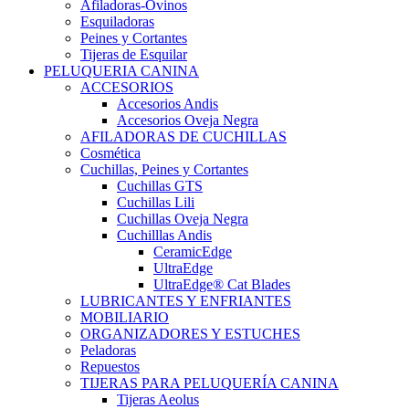
Afiladoras-Ovinos
Esquiladoras
Peines y Cortantes
Tijeras de Esquilar
PELUQUERIA CANINA
ACCESORIOS
Accesorios Andis
Accesorios Oveja Negra
AFILADORAS DE CUCHILLAS
Cosmética
Cuchillas, Peines y Cortantes
Cuchillas GTS
Cuchillas Lili
Cuchillas Oveja Negra
Cuchilllas Andis
CeramicEdge
UltraEdge
UltraEdge® Cat Blades
LUBRICANTES Y ENFRIANTES
MOBILIARIO
ORGANIZADORES Y ESTUCHES
Peladoras
Repuestos
TIJERAS PARA PELUQUERÍA CANINA
Tijeras Aeolus