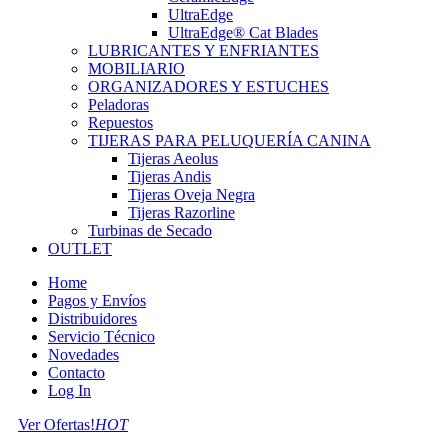
UltraEdge
UltraEdge® Cat Blades
LUBRICANTES Y ENFRIANTES
MOBILIARIO
ORGANIZADORES Y ESTUCHES
Peladoras
Repuestos
TIJERAS PARA PELUQUERÍA CANINA
Tijeras Aeolus
Tijeras Andis
Tijeras Oveja Negra
Tijeras Razorline
Turbinas de Secado
OUTLET
Home
Pagos y Envíos
Distribuidores
Servicio Técnico
Novedades
Contacto
Log In
Ver Ofertas!
HOT