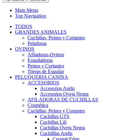
Main Menu
Top Navigation
TODOS
GRANDES ANIMALES
Cuchillas, Peines y Cortantes
Peladoras
OVINOS
Afiladoras-Ovinos
Esquiladoras
Peines y Cortantes
Tijeras de Esquilar
PELUQUERIA CANINA
ACCESORIOS
Accesorios Andis
Accesorios Oveja Negra
AFILADORAS DE CUCHILLAS
Cosmética
Cuchillas, Peines y Cortantes
Cuchillas GTS
Cuchillas Lili
Cuchillas Oveja Negra
Cuchilllas Andis
CeramicEdge