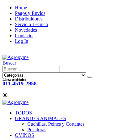
Home
Pagos y Envíos
Distribuidores
Servicio Técnico
Novedades
Contacto
Log In
|
Buscar
Línea telefónica
011-4519-2958
0
0
TODOS
GRANDES ANIMALES
Cuchillas, Peines y Cortantes
Peladoras
OVINOS