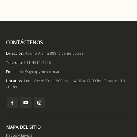
CONTÁCTENOS
Dirección:
Adolfo Alsina 888, Vicente López
Teléfono:
011-4519-2958
Email:
info@agropyme.com.ar
Horarios:
Lun - Vie: 9:00 a 13:00 hs. - 14:00 a 17:00 hs. Sábados 10
-13 hs.
MAPA DEL SITIO
Pagos y Envíos