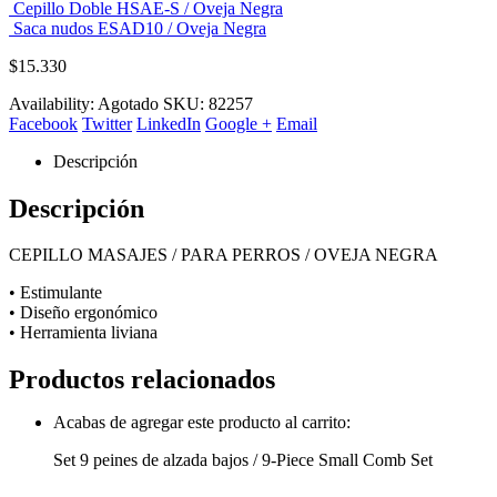
Cepillo Doble HSAE-S / Oveja Negra
Saca nudos ESAD10 / Oveja Negra
$
15.330
Availability:
Agotado
SKU:
82257
Facebook
Twitter
LinkedIn
Google +
Email
Descripción
Descripción
CEPILLO MASAJES / PARA PERROS / OVEJA NEGRA
• Estimulante
• Diseño ergonómico
• Herramienta liviana
Productos relacionados
Acabas de agregar este producto al carrito:
Set 9 peines de alzada bajos / 9-Piece Small Comb Set