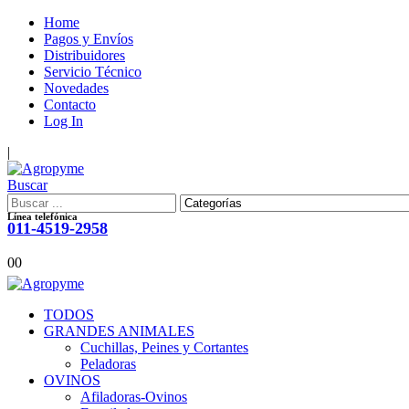
Home
Pagos y Envíos
Distribuidores
Servicio Técnico
Novedades
Contacto
Log In
|
Buscar
Línea telefónica
011-4519-2958
0
0
TODOS
GRANDES ANIMALES
Cuchillas, Peines y Cortantes
Peladoras
OVINOS
Afiladoras-Ovinos