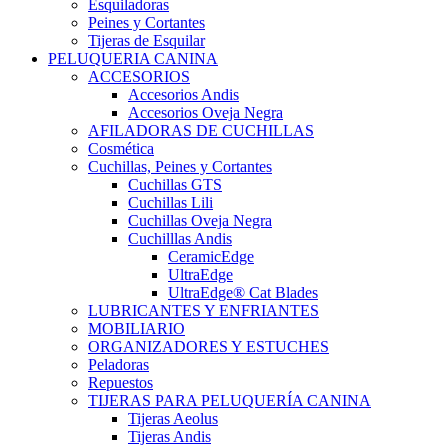
Esquiladoras
Peines y Cortantes
Tijeras de Esquilar
PELUQUERIA CANINA
ACCESORIOS
Accesorios Andis
Accesorios Oveja Negra
AFILADORAS DE CUCHILLAS
Cosmética
Cuchillas, Peines y Cortantes
Cuchillas GTS
Cuchillas Lili
Cuchillas Oveja Negra
Cuchilllas Andis
CeramicEdge
UltraEdge
UltraEdge® Cat Blades
LUBRICANTES Y ENFRIANTES
MOBILIARIO
ORGANIZADORES Y ESTUCHES
Peladoras
Repuestos
TIJERAS PARA PELUQUERÍA CANINA
Tijeras Aeolus
Tijeras Andis