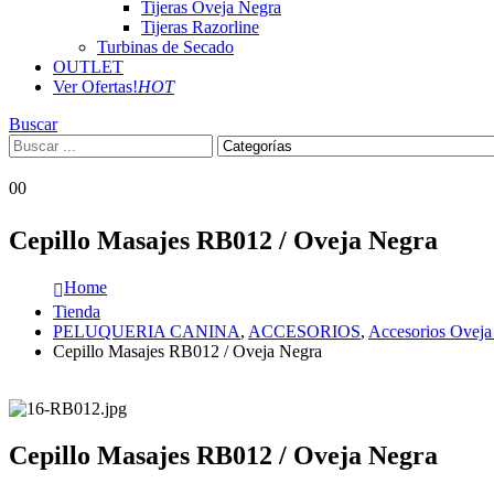
Tijeras Oveja Negra
Tijeras Razorline
Turbinas de Secado
OUTLET
Ver Ofertas!
HOT
Buscar
0
0
Cepillo Masajes RB012 / Oveja Negra
Home
Tienda
PELUQUERIA CANINA
,
ACCESORIOS
,
Accesorios Oveja
Cepillo Masajes RB012 / Oveja Negra
Cepillo Masajes RB012 / Oveja Negra