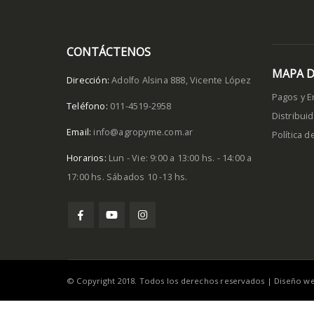
CONTÁCTENOS
MAPA D
Dirección:
Adolfo Alsina 888, Vicente López
Pagos y E
Teléfono:
011-4519-2958
Distribui
Email:
info@agropyme.com.ar
Política 
Horarios:
Lun - Vie: 9:00 a 13:00 hs. - 14:00 a
17:00 hs. Sábados 10 -13 hs.