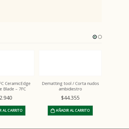
ool / Corta nudos
idiestro
44.355
IR AL CARRITO
Cuchilla N#10 UltraEdge
UltraEdge 
Detachable Blade