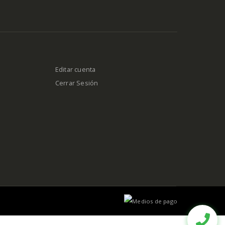
$
72.325
AÑADIR AL CARRITO
Editar cuenta
Cerrar Sesión