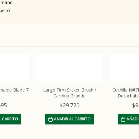
tamaño
uelto
icker Brush /
Cuchilla N#7FC CeramicEdge
Dematting t
 Grande
Detachable Blade – 7FC
amb
.720
$
92.940
$
AL CARRITO
AÑADIR AL CARRITO
AÑAD