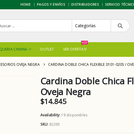
HOME
PAGOS Y ENVÍOS
DISTRIBUIDORES
SERVICIO TÉCNIC
HOT
QUERIA CANINA
OUTLET
VER OFERTAS!
ESORIOS OVEJA NEGRA
CARDINA DOBLE CHICA FLEXIBLE 0101-020S / OV
Cardina Doble Chica Fl
Oveja Negra
$
14.845
Availability:
19 disponibles
SKU:
82265