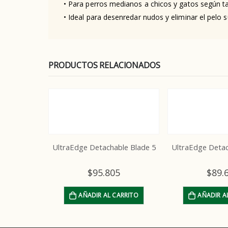
• Para perros medianos a chicos y gatos según 
• Ideal para desenredar nudos y eliminar el pelo s
PRODUCTOS RELACIONADOS
ble Blade 5
UltraEdge Detachable Blade 7
Large Firm Sl
Cardina
5
$
89.695
$
29
CARRITO
AÑADIR AL CARRITO
AÑADIR 