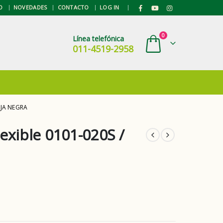
|
O
NOVEDADES
CONTACTO
LOG IN
0
Línea telefónica
011-4519-2958
EJA NEGRA
exible 0101-020S /