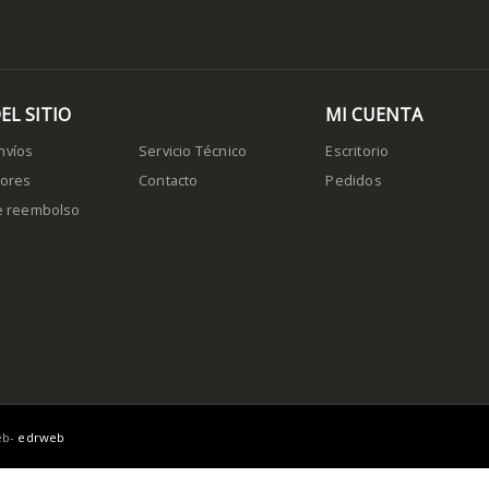
EL SITIO
MI CUENTA
nvíos
Servicio Técnico
Escritorio
dores
Contacto
Pedidos
de reembolso